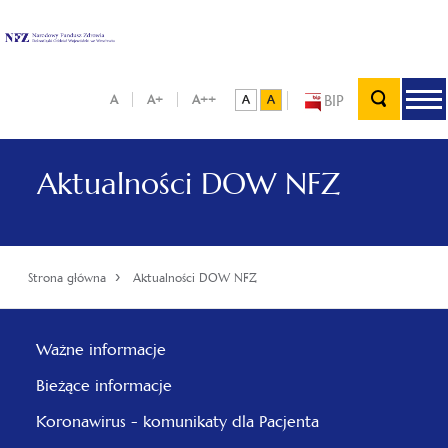
BIP
A
A+
A++
Aktualności DOW NFZ
›
Strona główna
Aktualności DOW NFZ
Ważne informacje
Bieżące informacje
Koronawirus - komunikaty dla Pacjenta