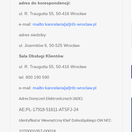
adres do korespondencji:
ul. R. Traugutta 55, 50-416 Wrocław
e-mail:
mailto:kancelaria[at]nfz-wroclaw.pl
adres siedziby:
ul. Joannitów 6, 50-525 Wrocław
Sala Obsługi Klientów
ul. R. Traugutta 55, 50-416 Wrocław
tel. 800 190 590
e-mail:
mailto:kancelaria[at]nfz-wroclaw.pl
Adres Doręczeń Elektronicznych (ADE):
AE:PL-17918-51611-ATSFJ-24
Identyfikator Wewnętrzny KSeF Dolnośląskiego OW NFZ:
1070001057-00018