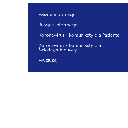
Ważne informacje
Bieżące informacje
Koronawirus - komunikaty dla Pacjenta
Koronawirus - komunikaty dla
Świadczeniodawcy
Wyszukaj